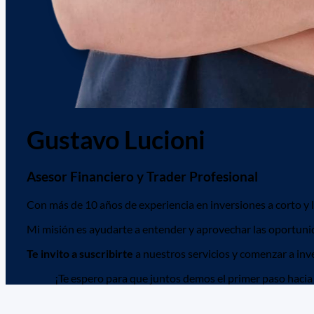
Gustavo Lucioni
Asesor Financiero y Trader Profesional
Con más de 10 años de experiencia en inversiones a corto y l
Mi misión es ayudarte a entender y aprovechar las oportunid
Te invito a suscribirte
a nuestros servicios y comenzar a inve
¡Te espero para que juntos demos el primer paso hacia 