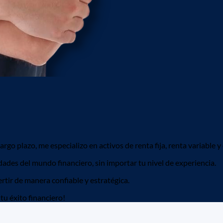
argo plazo, me especializo en activos de renta fija, renta variable
ades del mundo financiero, sin importar tu nivel de experiencia.
rtir de manera confiable y estratégica.
tu éxito financiero!